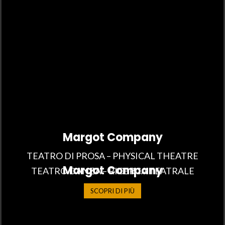
Margot Company
TEATRO DI PROSA – PHYSICAL THEATRE
Margot Company
TEATRO DANZA – RICERCA TEATRALE
SCOPRI DI PIÙ