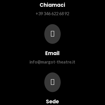
Chiamaci
+39 346 622 68 92

Email
info@margot-theatre.it

Sede