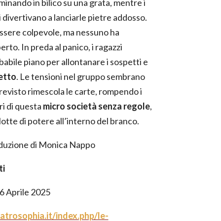
minando in bilico su una grata, mentre i
 divertivano a lanciarle pietre addosso.
essere colpevole, ma nessuno ha
rto. In preda al panico, i ragazzi
abile piano per allontanare i sospetti e
fetto
. Le tensioni nel gruppo sembrano
revisto rimescola le carte, rompendo i
ri di questa
micro società senza regole
,
otte di potere all’interno del branco.
aduzione di Monica Nappo
ti
-6 Aprile 2025
atrosophia.it/index.php/le-