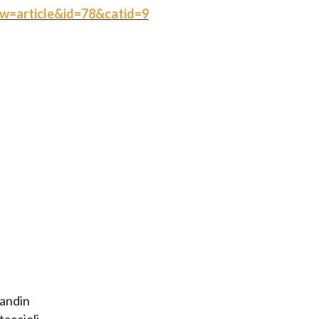
ew=article&id=78&catid=9
randin