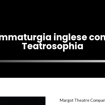
ammaturgia inglese co
Teatrosophia
Margot Theatre Company 