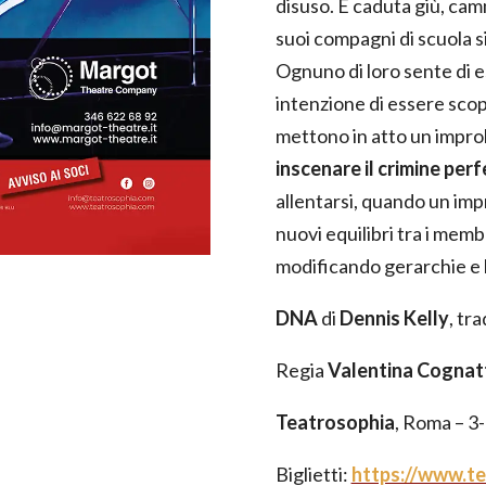
disuso. È caduta giù, cam
suoi compagni di scuola si
Ognuno di loro sente di 
intenzione di essere scope
mettono in atto un improb
inscenare il crimine per
allentarsi, quando un imp
nuovi equilibri tra i memb
modificando gerarchie e l
DNA
di
Dennis Kelly
, tr
Regia
Valentina Cognat
Teatrosophia
, Roma – 3
Biglietti:
https://www.te