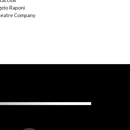
taccioli
gelo Raponi
heatre Company