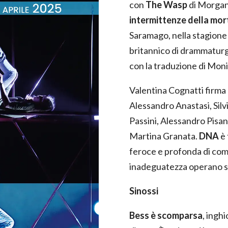
con
The Wasp
di Morgan 
intermittenze della mor
Saramago, nella stagione
britannico di drammatur
con la traduzione di Mon
Valentina Cognatti firma l
Alessandro Anastasi, Silv
Passini, Alessandro Pisan
Martina Granata.
DNA
è 
feroce e profonda di come 
inadeguatezza operano su
Sinossi
Bess è scomparsa
, ingh