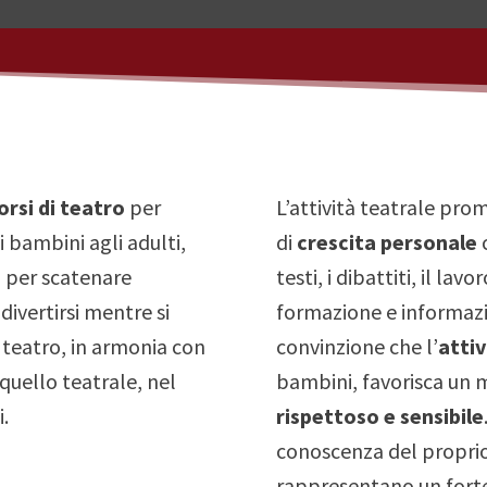
orsi di teatro
per
L’attività teatrale p
i bambini agli adulti,
di
crescita personale
c
o per scatenare
testi, i dibattiti, il lav
divertirsi mentre si
formazione e informazio
teatro, in armonia con
convinzione che l’
attiv
 quello teatrale, nel
bambini, favorisca un 
i.
rispettoso e sensibile
conoscenza del proprio 
rappresentano un forte