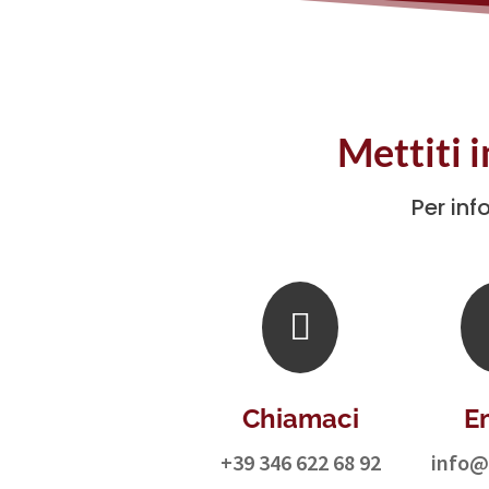
Mettiti 
Per inf

Chiamaci
E
+39 346 622 68 92
info@