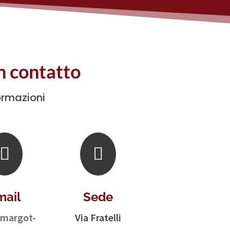
in contatto
ormazioni


mail
Sede
margot-
Via Fratelli