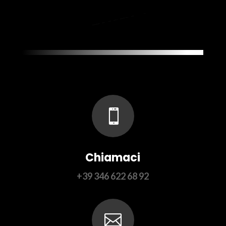
Contatti

Chiamaci
+39 346 622 68 92
