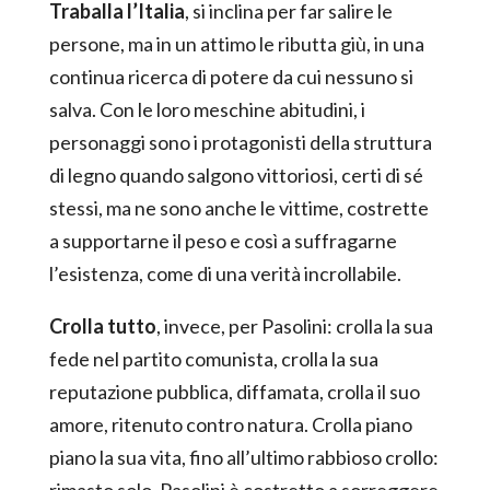
Traballa l’Italia
, si inclina per far salire le
persone, ma in un attimo le ributta giù, in una
continua ricerca di potere da cui nessuno si
salva. Con le loro meschine abitudini, i
personaggi sono i protagonisti della struttura
di legno quando salgono vittoriosi, certi di sé
stessi, ma ne sono anche le vittime, costrette
a supportarne il peso e così a suffragarne
l’esistenza, come di una verità incrollabile.
Crolla tutto
, invece, per Pasolini: crolla la sua
fede nel partito comunista, crolla la sua
reputazione pubblica, diffamata, crolla il suo
amore, ritenuto contro natura. Crolla piano
piano la sua vita, fino all’ultimo rabbioso crollo:
rimasto solo, Pasolini è costretto a sorreggere