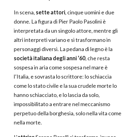
In scena,
sette attori
, cinque uomini e due
donne. La figura di Pier Paolo Pasolini è
interpretata da un singolo attore, mentre gli
altri interpreti variano e si trasformano in
personaggi diversi. La pedana di legno è la
società italiana degli anni ’60
, che resta
sospesa in aria come sospesa nel mare è
l’Italia, e sovrasta lo scrittore: lo schiaccia
come lo stato civile e la sua crudele morte lo
hanno schiacciato, e lo lascia da solo,
impossibilitato a entrare nel meccanismo
perpetuo della borghesia, solo nella vita come
nella morte.
L’
attrice
Serena Borelli si trasforma, invece,