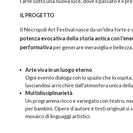
l’arte sotto una nuova luce, dove il passato e il p
IL PROGETTO
Il Necropoli Art Festival nasce da un’idea forte e 
potenza evocativa della storia antica con l’ener
performativa
per generare meraviglia e bellezza
Arte viva in un luogo eterno
Ogni evento dialoga con lo spazio che lo ospita
lasciandosi arricchire dall’atmosfera unica dell
Multidisciplinarietà
Un programma ricco e variegato con teatro, mus
per bambini. Opere d’autore e testi originali si
mosaico di linguaggi artistici.