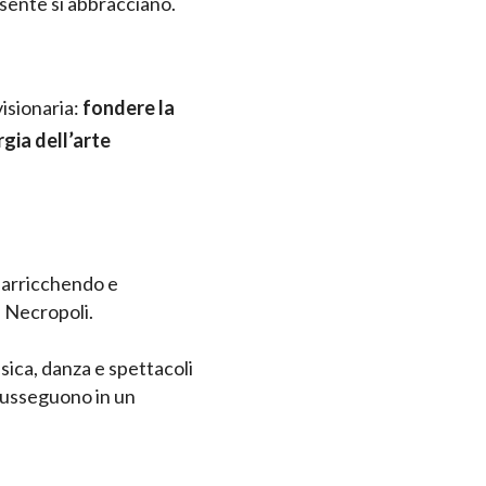
resente si abbracciano.
visionaria:
fondere la
gia dell’arte
.
, arricchendo e
a Necropoli.
ica, danza e spettacoli
 susseguono in un