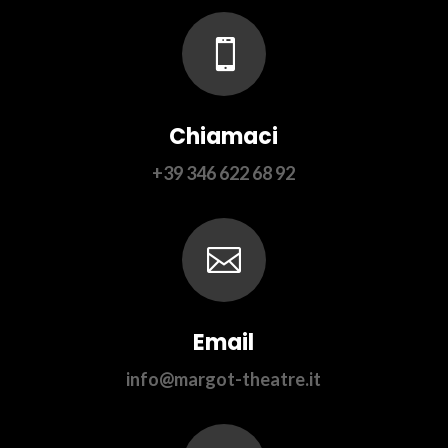

Chiamaci
+39 346 622 68 92

Email
info@margot-theatre.it